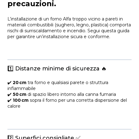
precauzioni.
L’installazione di un forno Alfa troppo vicino a pareti in
materiali combustibili (sughero, legno, plastica) comporta
rischi di surriscaldamento e incendio. Segui questa guida
per garantire un’installazione sicura e conforme.
1️⃣ Distanze minime di sicurezza 🔥
✔️
20 cm
tra forno e qualsiasi parete o struttura
infiammabile
✔️
50 cm
di spazio libero intorno alla canna fumaria
✔️
100 cm
sopra il forno per una corretta dispersione del
calore
2️⃣ Superfici consigliate ✅