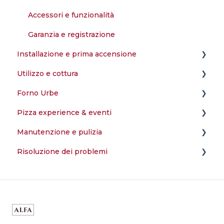
Accessori e funzionalità
Garanzia e registrazione
Installazione e prima accensione
Utilizzo e cottura
Montaggio e configurazione
Forno Urbe
Prima accensione e test
Cosa posso cucinare nel forno?
Pizza experience & eventi
Installazione e compatibilità
Manutenzione e pulizia
Funzionalità e utilizzo
Preparazione dell'impasto
Risoluzione dei problemi
Cottura perfetta
Come faccio a pulire il mio forno?
Temperatura e combustione
Struttura e componenti