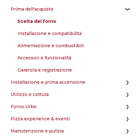
Prima dell'acquisto
Scelta del forno
Installazione e compatibilità
Alimentazione e combustibili
Accessori e funzionalità
Garanzia e registrazione
Installazione e prima accensione
Utilizzo e cottura
Montaggio e configurazione
Forno Urbe
Prima accensione e test
Cosa posso cucinare nel forno?
Pizza experience & eventi
Installazione e compatibilità
Manutenzione e pulizia
Funzionalità e utilizzo
Preparazione dell'impasto