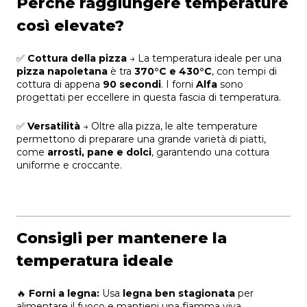
Perché raggiungere temperature
così elevate?
✅
Cottura della pizza
→ La temperatura ideale per una
pizza napoletana
è tra
370°C e 430°C
, con tempi di
cottura di appena
90 secondi
. I forni
Alfa
sono
progettati per eccellere in questa fascia di temperatura.
✅
Versatilità
→ Oltre alla pizza, le alte temperature
permettono di preparare una grande varietà di piatti,
come
arrosti, pane e dolci
, garantendo una cottura
uniforme e croccante.
Consigli per mantenere la
temperatura ideale
🔥
Forni a legna:
Usa
legna ben stagionata
per
alimentare il fuoco e mantieni una fiamma viva.